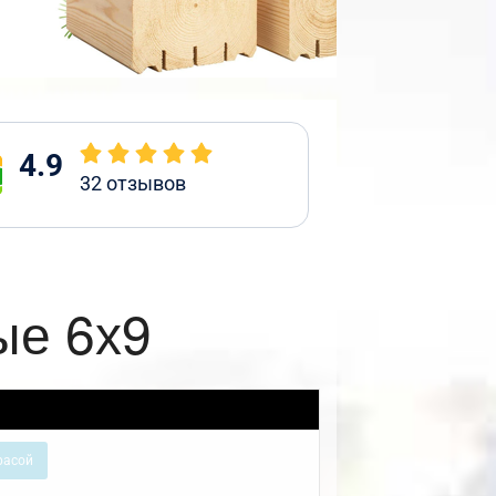
4.9
32
отзывов
ые 6х9
расой