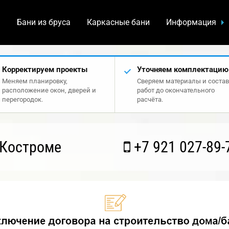
а
Бани из бруса
Каркасные бани
Информация
Корректируем проекты
Уточняем комплектацию
Меняем планировку,
Сверяем материалы и состав
расположение окон, дверей и
работ до окончательного
перегородок.
расчёта.
 Костроме
+7 921 027-89-