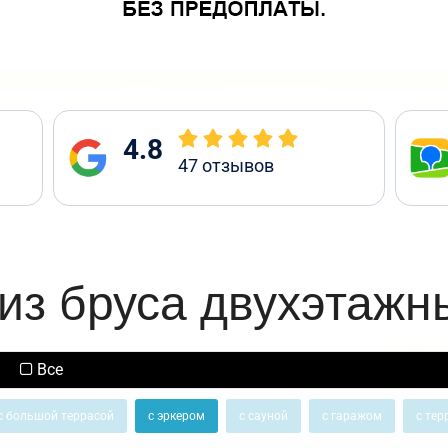
4.8
47
отзывов
из бруса двухэтажн
Все
с большой террасой
с эркером
с сауной
с гаражом
с тер