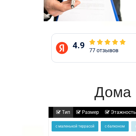
4.9
77
отзывов
Дома 
Тип
Размер
Этажность
с маленькой террасой
с балконом