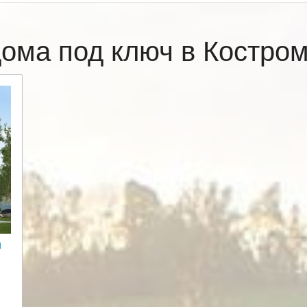
ома под ключ в Костр
и