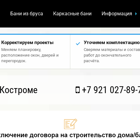
а
Бани из бруса
Каркасные бани
Информация
Корректируем проекты
Уточняем комплектацию
Меняем планировку,
Сверяем материалы и состав
расположение окон, дверей и
работ до окончательного
перегородок.
расчёта.
 Костроме
+7 921 027-89-