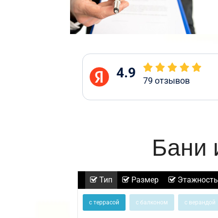
4.9
79
отзывов
Бани 
Тип
Размер
Этажность
с террасой
с балконом
с верандой