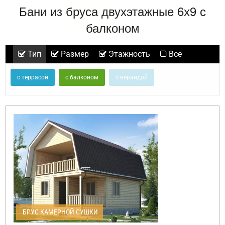
Бани из бруса двухэтажные 6х9 с
балконом
Тип
Размер
Этажность
Все
с террасой
с балконом
с верандой
БРУС КАМЕРНОЙ СУШКИ